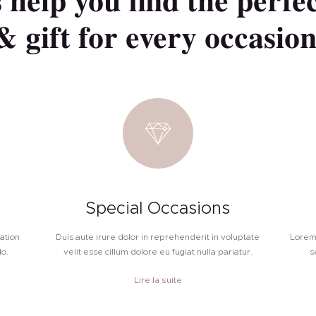
 help you find the perfe
& gift for every occasion
Special Occasions
ation
Duis aute irure dolor in reprehenderit in voluptate
Lorem 
do.
velit esse cillum dolore eu fugiat nulla pariatur.
s
Lire la suite