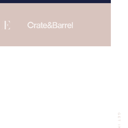
Adresse
143 W Street Name,
New York, NY 10014
Email:
contact@mmeleslie.com