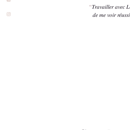
Je n’ai aucun regret ! Elle a tout
Travailler avec L
BRANDING
ur l’essentiel.
de me voir réuss
BLOG
CONTACT