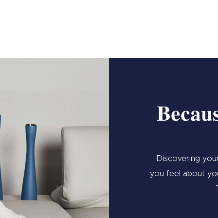
Becaus
Discovering your
you feel about you