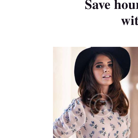
Save hour
wi