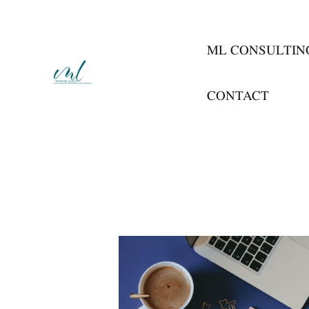
ML CONSULTIN
CONTACT
ML CONSULTING