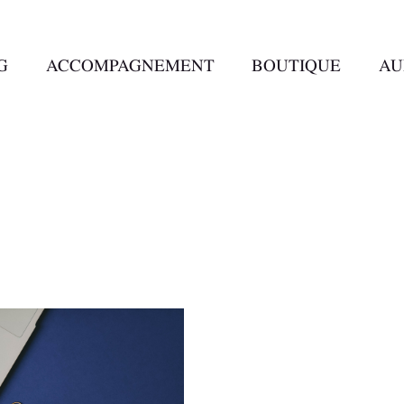
G
ACCOMPAGNEMENT
BOUTIQUE
AU