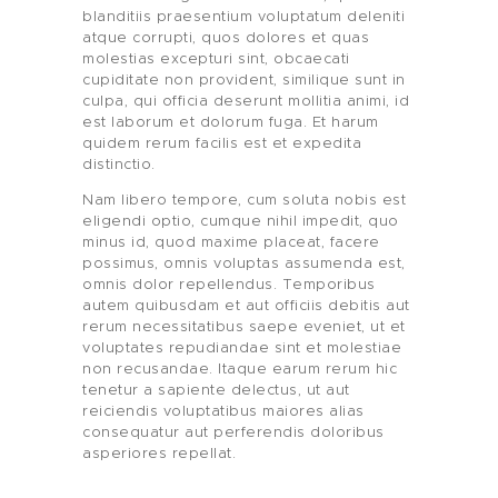
ACCOMPAGNEMENT
blanditiis praesentium voluptatum deleniti
atque corrupti, quos dolores et quas
BOUTIQUE
molestias excepturi sint, obcaecati
cupiditate non provident, similique sunt in
AUDITS
culpa, qui officia deserunt mollitia animi, id
est laborum et dolorum fuga. Et harum
quidem rerum facilis est et expedita
BRANDING
distinctio.
BLOG
Nam libero tempore, cum soluta nobis est
eligendi optio, cumque nihil impedit, quo
minus id, quod maxime placeat, facere
CONTACT
possimus, omnis voluptas assumenda est,
omnis dolor repellendus. Temporibus
autem quibusdam et aut officiis debitis aut
rerum necessitatibus saepe eveniet, ut et
voluptates repudiandae sint et molestiae
non recusandae. Itaque earum rerum hic
tenetur a sapiente delectus, ut aut
reiciendis voluptatibus maiores alias
consequatur aut perferendis doloribus
asperiores repellat.