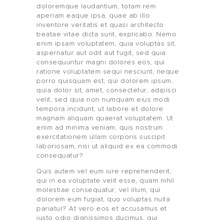
doloremque laudantium, totam rem
aperiam eaque ipsa, quae ab illo
inventore veritatis et quasi architecto
beatae vitae dicta sunt, explicabo. Nemo
enim ipsam voluptatem, quia voluptas sit,
aspernatur aut odit aut fugit, sed quia
consequuntur magni dolores eos, qui
ratione voluptatem sequi nesciunt, neque
porro quisquam est, qui dolorem ipsum,
quia dolor sit, amet, consectetur, adipisci
velit, sed quia non numquam eius modi
tempora incidunt, ut labore et dolore
magnam aliquam quaerat voluptatem. Ut
enim ad minima veniam, quis nostrum
exercitationem ullam corporis suscipit
laboriosam, nisi ut aliquid ex ea commodi
consequatur?
Quis autem vel eum iure reprehenderit,
qui in ea voluptate velit esse, quam nihil
molestiae consequatur, vel illum, qui
ML CONSULTING
dolorem eum fugiat, quo voluptas nulla
pariatur? At vero eos et accusamus et
iusto odio dignissimos ducimus, qui