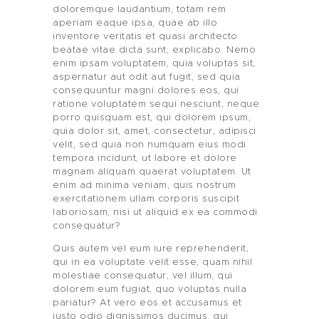
doloremque laudantium, totam rem
aperiam eaque ipsa, quae ab illo
inventore veritatis et quasi architecto
beatae vitae dicta sunt, explicabo. Nemo
enim ipsam voluptatem, quia voluptas sit,
aspernatur aut odit aut fugit, sed quia
consequuntur magni dolores eos, qui
ratione voluptatem sequi nesciunt, neque
porro quisquam est, qui dolorem ipsum,
quia dolor sit, amet, consectetur, adipisci
velit, sed quia non numquam eius modi
tempora incidunt, ut labore et dolore
magnam aliquam quaerat voluptatem. Ut
enim ad minima veniam, quis nostrum
exercitationem ullam corporis suscipit
laboriosam, nisi ut aliquid ex ea commodi
consequatur?
Quis autem vel eum iure reprehenderit,
qui in ea voluptate velit esse, quam nihil
molestiae consequatur, vel illum, qui
dolorem eum fugiat, quo voluptas nulla
pariatur? At vero eos et accusamus et
iusto odio dignissimos ducimus, qui