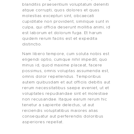
blanditiis praesentium voluptatum deleniti
atque corrupti, quos dolores et quas
molestias excepturi sint, obcaecati
cupiditate non provident, similique sunt in
culpa, qui officia deserunt mollitia animi, id
est laborum et dolorum fuga. Et harum
quidem rerum facilis est et expedita
distinctio.
Nam libero tempore, cum soluta nobis est
ML CONSULTING
eligendi optio, cumque nihil impedit, quo
minus id, quod maxime placeat, facere
possimus, omnis voluptas assumenda est,
ACCOMPAGNEMENT
omnis dolor repellendus. Temporibus
autem quibusdam et aut officiis debitis aut
BOUTIQUE
rerum necessitatibus saepe eveniet, ut et
voluptates repudiandae sint et molestiae
non recusandae. Itaque earum rerum hic
AUDITS
tenetur a sapiente delectus, ut aut
reiciendis voluptatibus maiores alias
BRANDING
consequatur aut perferendis doloribus
asperiores repellat.
BLOG