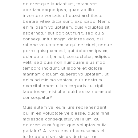
doloremque laudantium, totam rem
aperiam eaque ipsa, quae ab illo
inventore veritatis et quasi architecto
beatae vitae dicta sunt, explicabo. Nemo
enim ipsam voluptatem, quia voluptas sit,
aspernatur aut odit aut fugit, sed quia
consequuntur magni dolores eos, qui
ratione voluptatem sequi nesciunt, neque
porro quisquam est, qui dolorem ipsum,
quia dolor sit, amet, consectetur, adipisci
velit, sed quia non numquam eius modi
tempora incidunt, ut labore et dolore
magnam aliquam quaerat voluptatem. Ut
enim ad minima veniam, quis nostrum
exercitationem ullam corporis suscipit
laboriosam, nisi ut aliquid ex ea commodi
consequatur?
Quis autem vel eum iure reprehenderit,
qui in ea voluptate velit esse, quam nihil
molestiae consequatur, vel illum, qui
dolorem eum fugiat, quo voluptas nulla
pariatur? At vero eos et accusamus et
iusto odio dignissimos ducimus, qui