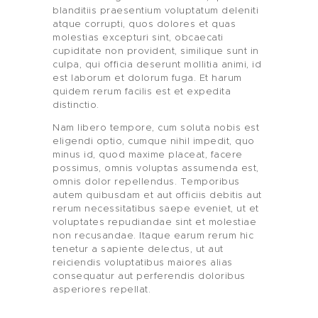
blanditiis praesentium voluptatum deleniti
atque corrupti, quos dolores et quas
molestias excepturi sint, obcaecati
cupiditate non provident, similique sunt in
culpa, qui officia deserunt mollitia animi, id
est laborum et dolorum fuga. Et harum
quidem rerum facilis est et expedita
distinctio.
Nam libero tempore, cum soluta nobis est
ML CONSULTING
eligendi optio, cumque nihil impedit, quo
minus id, quod maxime placeat, facere
possimus, omnis voluptas assumenda est,
ACCOMPAGNEMENT
omnis dolor repellendus. Temporibus
autem quibusdam et aut officiis debitis aut
BOUTIQUE
rerum necessitatibus saepe eveniet, ut et
voluptates repudiandae sint et molestiae
non recusandae. Itaque earum rerum hic
AUDITS
tenetur a sapiente delectus, ut aut
reiciendis voluptatibus maiores alias
BRANDING
consequatur aut perferendis doloribus
asperiores repellat.
BLOG